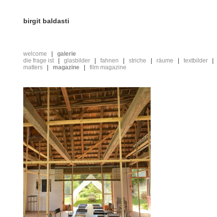
birgit baldasti
welcome
galerie
die frage ist
glasbilder
fahnen
striche
räume
textbilder
matters
magazine
film magazine