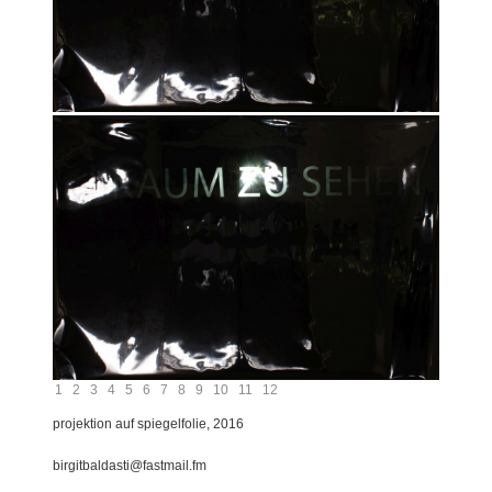
1
2
3
4
5
6
7
8
9
10
11
12
projektion auf spiegelfolie, 2016
birgitbaldasti@fastmail.fm